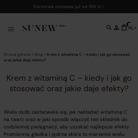
Skip to main content
Darmowa dostawa już od
189 zł
|
0
PL
C
t
o
s
Strona główna
/
Blog
/
Krem z witaminą C – kiedy i jak go stosować
f
oraz jakie daje efekty?
w
y
Krem z witaminą C – kiedy i jak go
c
stosować oraz jakie daje efekty?
e
k
t
Wiele osób zastanawia się, jak nakładać witaminę C
fi
na twarz oraz w jaki sposób włączyć ten składnik do
p
codziennej pielęgnacji, aby uzyskać najlepsze efekty.
p
Promienna, gładka i jędrna skóra to marzenie wielu
a