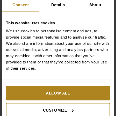
Jej stosowanie to inwestycja w zdrowy wygląd cery na
Consent
Details
About
lata – działa tu i teraz, poprawiając wygląd skóry, ale
też zapobiega pogłębianiu się zmian związanych z
wiekiem. Co więcej,
efekty stosowania witaminy C
This website uses cookies
można zauważyć już po kilku tygodniach, a przy
We use cookies to personalise content and ads, to
długofalowej pielęgnacji zyskujemy trwałe
provide social media features and to analyse our traffic.
korzyści
. To sprawia, że dla wielu osób witamina C
We also share information about your use of our site with
staje się fundamentem pielęgnacji, obok SPF i
our social media, advertising and analytics partners who
nawilżania.
may combine it with other information that you’ve
Warto zaznaczyć, że wprowadzając witaminę C do
provided to them or that they’ve collected from your use
pielęgnacji skóry twarzy, może zastosować również
of their services.
inne produkty z naszej oferty. Wśród nich znajduje się
oraz
żel rozpuszczający naskórek z witaminą C
aktywna
.
pianka do mycia twarzy i oczu
Dowiedz się,
.
jak działa żel rozpuszczający naskórek
ALLOW ALL
Jakich błędów unikać przy
stosowaniu witaminy C?
CUSTOMIZE
Choć kosmetyki z witaminą C są bezpieczne, warto