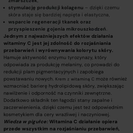
zmarszczek
,
stymulację produkcji kolagenu
– dzięki czemu
skóra staje się bardziej napięta i elastyczna,
wsparcie regeneracji tkanek oraz
przyspieszenie gojenia mikrouszkodzeń
.
Jednym z najważniejszych efektów działania
witaminy C jest jej zdolność do rozjaśniania
przebarwień i wyrównywania kolorytu skóry.
Hamuje aktywność enzymu tyrozynazy, który
odpowiada za produkcję melaniny, co prowadzi do
redukcji plam pigmentacyjnych i zapobiega
powstawaniu nowych.
może również
Krem z witaminą C
wzmacniać barierę hydrolipidową skóry, zwiększając
nawilżenie i odporność na czynniki zewnętrzne.
Dodatkowo składnik ten łagodzi stany zapalne i
zaczerwienienia, dzięki czemu jest też odpowiednim
kosmetykiem dla cery wrażliwej i naczyniowej.
Wiedza w pigułce:
Witamina C działanie opiera
przede wszystkim na rozjaśnianiu przebarwień,