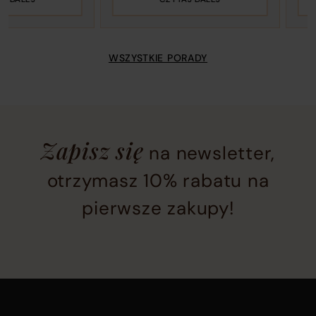
WSZYSTKIE PORADY
Newsletter
Zapisz się
na newsletter,
subscription
section
otrzymasz 10% rabatu na
located
pierwsze zakupy!
at
the
bottom
of
the
Main
page
footer
before