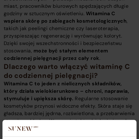
miast, pracowników biurowych spędzających długie
godziny w sztucznym oświetleniu.
Witamina C
wspiera skórę po zabiegach kosmetologicznych
,
takich jak peelingi chemiczne czy laseroterapia,
przyspieszając regenerację i wyrównując koloryt.
Dzięki swojej wszechstronności i bezpieczeństwu
stosowania,
może być stałym elementem
codziennej pielęgnacji przez cały rok
.
Dlaczego warto włączyć witaminę C
do codziennej pielęgnacji?
Witamina C to jeden z nielicznych składników,
który działa wielokierunkowo – chroni, naprawia,
stymuluje i upiększa skórę.
Regularne stosowanie
kosmetyków przynosi widoczne efekty. Skóra staje się
gładsza, bardziej jędrna, rozświetlona, a przebarwienia
stopniowo bledną. Wzmacnia także działanie innych
kosmetyków, szczególnie filtrów przeciwsłonecznych,
co jest kluczowe w profilaktyce przeciwstarzeniowej.