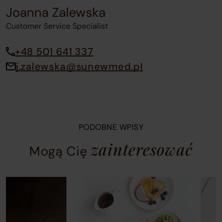
Joanna Zalewska
Customer Service Specialist
+48 501 641 337
j.zalewska@sunewmed.pl
PODOBNE WPISY
zainteresować
Mogą Cię
A
Blog
Blog
carousel
post
post
containing
2
3
blog
of
of