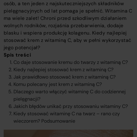
osób, a ten jeden z najskuteczniejszych składników
o
pielęgnacyjnych od lat pomaga je spełnić. Witamina C
c
ma wiele zalet! Chroni przed szkodliwym działaniem
o
wolnych rodników, rozjaśnia przebarwienia, dodaje
t
blasku i wspiera produkcję kolagenu. Kiedy najlepiej
w
stosować krem z witaminą C, aby w pełni wykorzystać
jego potencjał?
Spis treści
Co daje stosowanie kremu do twarzy z witaminą C?
Kiedy najlepiej stosować krem z witaminą C?
Jak prawidłowo stosować krem z witaminą C?
Komu polecany jest krem z witaminą C?
Dlaczego warto włączyć witaminę C do codziennej
pielęgnacji?
Jakich błędów unikać przy stosowaniu witaminy C?
Kiedy stosować witaminę C na twarz – rano czy
wieczorem? Podsumowanie