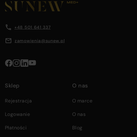
section
Company
Footer
footer
containing
main
company
content
information
information,
area
+48 501 641 337
navigation
menus,
zamowienia@sunew.pl
and
contact
details
Social
media
Sklep
O nas
links
Rejestracja
O marce
Logowanie
O nas
Płatności
Blog