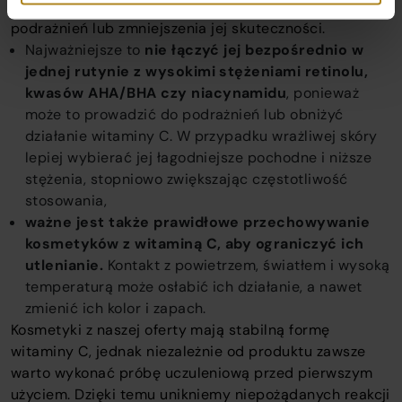
znać podstawowe zasady ich stosowania, aby uniknąć
podrażnień lub zmniejszenia jej skuteczności.
Najważniejsze to
nie łączyć jej bezpośrednio w
jednej rutynie z wysokimi stężeniami retinolu,
kwasów AHA/BHA czy niacynamidu
, ponieważ
może to prowadzić do podrażnień lub obniżyć
działanie witaminy C. W przypadku wrażliwej skóry
lepiej wybierać jej łagodniejsze pochodne i niższe
stężenia, stopniowo zwiększając częstotliwość
stosowania,
ważne jest także prawidłowe przechowywanie
kosmetyków z witaminą C, aby ograniczyć ich
utlenianie.
Kontakt z powietrzem, światłem i wysoką
temperaturą może osłabić ich działanie, a nawet
zmienić ich kolor i zapach.
Kosmetyki z naszej oferty mają stabilną formę
witaminy C, jednak niezależnie od produktu zawsze
warto wykonać próbę uczuleniową przed pierwszym
użyciem. Dzięki temu unikniemy niepożądanych reakcji