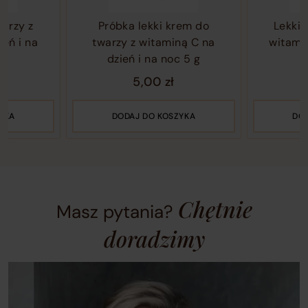
arrow
of
of
Próbka lekki krem do
Lekki krem do
keys
4
4
twarzy z witaminą C na
witaminą C na 
or
dzień i na noc 5 g
noc 50
navigation
buttons
5,00
zł
119,9
to
move
DODAJ DO KOSZYKA
DODAJ DO K
between
slides.
Chętnie
Masz pytania?
doradzimy