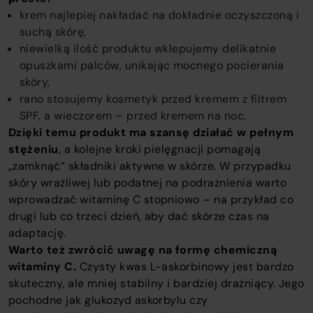
krem najlepiej nakładać na dokładnie oczyszczoną i
suchą skórę,
niewielką ilość produktu wklepujemy delikatnie
opuszkami palców, unikając mocnego pocierania
skóry,
rano stosujemy kosmetyk przed kremem z filtrem
SPF, a wieczorem – przed kremem na noc.
Dzięki temu produkt ma szansę działać w pełnym
stężeniu
, a kolejne kroki pielęgnacji pomagają
„zamknąć” składniki aktywne w skórze. W przypadku
skóry wrażliwej lub podatnej na podrażnienia warto
wprowadzać witaminę C stopniowo – na przykład co
drugi lub co trzeci dzień, aby dać skórze czas na
adaptację.
Warto też zwrócić uwagę na formę chemiczną
witaminy C.
Czysty kwas L-askorbinowy jest bardzo
skuteczny, ale mniej stabilny i bardziej drażniący. Jego
pochodne jak glukozyd askorbylu czy