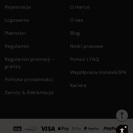
links
Rejestracja
O marce
Logowanie
O nas
Płatności
Blog
Regulamin
Notki prasowe
Regulamin promocji –
Pomoc | FAQ
gratisy
Współpraca Hotele&SPA
Polityka prywatności
Kariera
Zwroty & Reklamacje
Footer