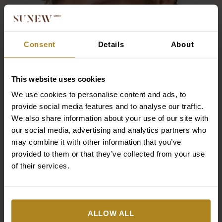
Consent
Details
About
This website uses cookies
We use cookies to personalise content and ads, to
provide social media features and to analyse our traffic.
We also share information about your use of our site with
our social media, advertising and analytics partners who
may combine it with other information that you’ve
provided to them or that they’ve collected from your use
26/05/2026
of their services.
Fotostarzenie się skóry – co to jest? Jak słońce
wpływa na cerę?
ALLOW ALL