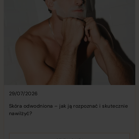
o
c
o
t
w
29/07/2026
Skóra odwodniona – jak ją rozpoznać i skutecznie
nawilżyć?