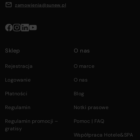
menus,
zamowienia@sunew.pl
and
contact
details
Social
media
Sklep
O nas
links
Rejestracja
O marce
Logowanie
O nas
Płatności
Blog
Regulamin
Notki prasowe
Regulamin promocji –
Pomoc | FAQ
gratisy
Współpraca Hotele&SPA