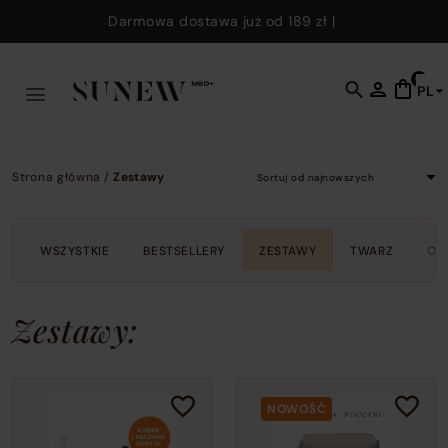
Skip to main content
Darmowa dostawa już od
189 zł
|
0
PL
C
t
o
s
Strona główna
/
Zestawy
f
w
y
WSZYSTKIE
BESTSELLERY
ZESTAWY
TWARZ
OC
c
e
k
Zestawy:
t
fi
p
NOWOŚĆ
p
a