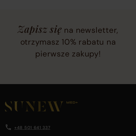
Newsletter
Zapisz się
na newsletter,
subscription
section
otrzymasz 10% rabatu na
located
pierwsze zakupy!
at
the
bottom
of
the
Main
page
footer
before
section
Company
Footer
footer
containing
main
company
content
information
information,
area
+48 501 641 337
navigation