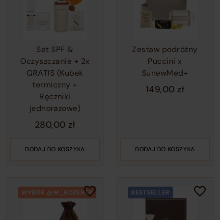
o
c
o
t
Set SPF &
Zestaw podróżny
w
Oczyszczanie + 2x
Puccini x
GRATIS (Kubek
SunewMed+
termiczny +
149,00
zł
Ręczniki
jednorazowe)
280,00
zł
DODAJ DO KOSZYKA
DODAJ DO KOSZYKA
WYBÓR @M_ROZENEK
BESTSELLER