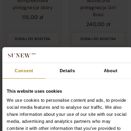
kompleksowa
skuteczna
pielęgnacja skóry
pielęgnacja Girl
Boss
115,00
zł
240,00
zł
DODAJ DO KOSZYKA
DODAJ DO KOSZYKA
WYBÓR @M_ROZENEK
WYBÓR @M_ROZENEK
Consent
Details
About
This website uses cookies
We use cookies to personalise content and ads, to provide
Night Repair Trio –
Collagen Eye Set –
social media features and to analyse our traffic. We also
zestaw
zestaw
share information about your use of our site with our social
regenerujących
kolagenowych
media, advertising and analytics partners who may
nocnych płatków
płatków pod oczy
combine it with other information that you’ve provided to