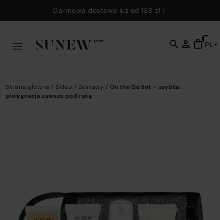
Skip to main content
Darmowa dostawa już od
189 zł
|
0
PL
C
t
o
s
Strona główna
/
Sklep
/
Zestawy
/
On the Go Set – szybka
f
pielęgnacja zawsze pod ręką
w
y
c
e
k
t
fi
p
p
a