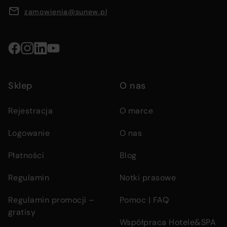
menus,
zamowienia@sunew.pl
and
contact
details
Social
media
Sklep
O nas
links
Rejestracja
O marce
Logowanie
O nas
Płatności
Blog
Regulamin
Notki prasowe
Regulamin promocji –
Pomoc | FAQ
gratisy
Współpraca Hotele&SPA