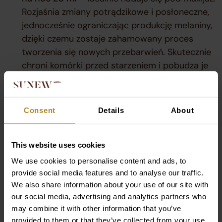
Rozjaśnia zmiany potrądzikowe i posłoneczne,
jednocześnie ograniczając produkcję melaniny,
dzięki czemu zostaje zahamowany proces
tworzenia się nowych przebarwień. Skutecznie
chroni komórki przed starzeniem i pobudza je
do regeneracji.
Żel rozpuszczający naskórek z witaminą C 20
ml
– to rewolucyjny żel , który w zaledwie w
Consent
Details
About
ciągu 1 minuty wygładzi Twoją skórę i nada jej
promienny wygląd.
SUNglow Krem przeciwsłoneczny SPF 50 –
This website uses cookies
oddmładzający do twarzy 20 ml
– w sercu
We use cookies to personalise content and ads, to
naszej formuły zamknęliśmy filtry mineralne i
provide social media features and to analyse our traffic.
We also share information about your use of our site with
organiczne wzbogacone o filtr nowej generacji,
our social media, advertising and analytics partners who
a także kwas hialuronowy i ekstrakt z portulaki
may combine it with other information that you’ve
pospolitej. Krem rozświetla, ujędrnia i wygładza
provided to them or that they’ve collected from your use