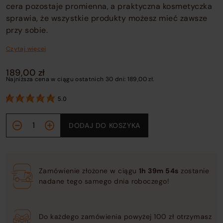
cera pozostaje promienna, a praktyczna kosmetyczka
sprawia, że wszystkie produkty możesz mieć zawsze
przy sobie.
Czytaj więcej
189,00
zł
Najniższa cena w ciągu ostatnich 30 dni:
189,00
zł
.
5.0
ilość On
DODAJ DO KOSZYKA
the Go Set
- szybka
pielęgnacja
zawsze pod
Zamówienie złożone w ciągu
1h 39m 54s
zostanie
ręką
nadane tego samego dnia roboczego!
Do każdego zamówienia powyżej 100 zł otrzymasz