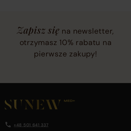
Newsletter
Zapisz się
na newsletter,
subscription
section
otrzymasz 10% rabatu na
located
pierwsze zakupy!
at
the
bottom
of
the
Main
page
footer
before
section
Company
Footer
footer
containing
main
company
content
information
information,
area
+48 501 641 337
navigation