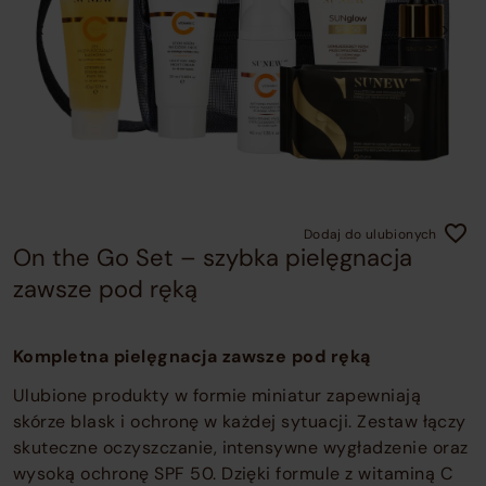
o
c
o
t
w
Dodaj do ulubionych
On the Go Set – szybka pielęgnacja
zawsze pod ręką
Kompletna pielęgnacja zawsze pod ręką
Ulubione produkty w formie miniatur zapewniają
skórze blask i ochronę w każdej sytuacji. Zestaw łączy
skuteczne oczyszczanie, intensywne wygładzenie oraz
wysoką ochronę SPF 50. Dzięki formule z witaminą C