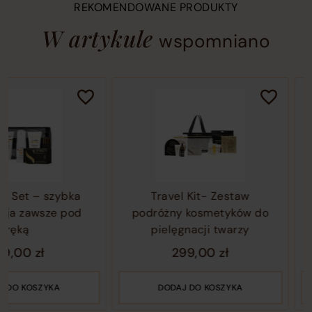
REKOMENDOWANE PRODUKTY
W artykule
wspomniano
This
Current
Current
is
slide
slide
a
in
in
product
product
product
carousel.
carousel
carousel
Use
1
2
arrow
of
of
 – szybka
Travel Kit- Zestaw
On t
keys
2
2
awsze pod
podróżny kosmetyków do
piel
or
pielęgnacji twarzy
navigation
0
zł
buttons
299,00
zł
to
move
SZYKA
DODAJ DO KOSZYKA
D
between