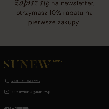
Zapisz się
na newsletter,
subscription
section
otrzymasz 10% rabatu na
located
pierwsze zakupy!
at
the
bottom
of
the
Main
page
footer
before
section
Company
Footer
footer
containing
main
company
content
information
information,
area
+48 501 641 337
navigation
menus,
zamowienia@sunew.pl
and
contact
details