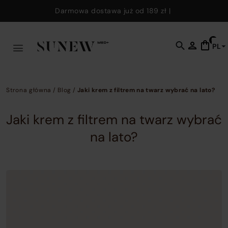
Skip to main content
Darmowa dostawa już od
189 zł
|
0
PL
C
t
o
s
Strona główna
/
Blog
/
Jaki krem z filtrem na twarz wybrać na lato?
f
w
Jaki krem z filtrem na twarz wybrać
y
na lato?
c
e
k
t
fi
p
p
a