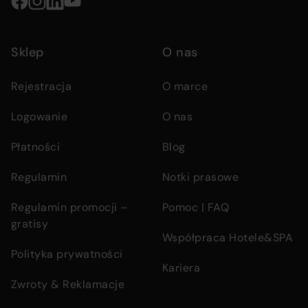
Social
media
Sklep
O nas
links
Rejestracja
O marce
Logowanie
O nas
Płatności
Blog
Regulamin
Notki prasowe
Regulamin promocji –
Pomoc | FAQ
gratisy
Współpraca Hotele&SPA
Polityka prywatności
Kariera
Zwroty & Reklamacje