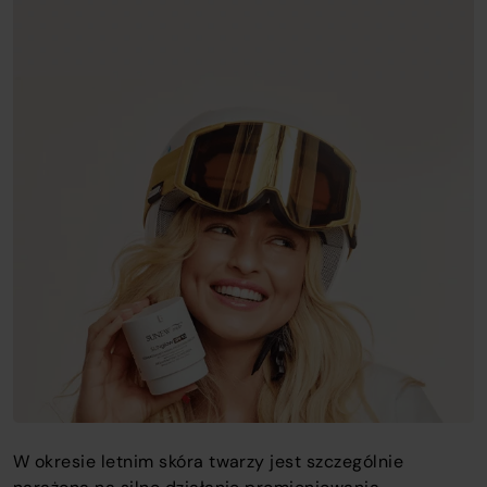
o
c
o
t
w
W okresie letnim skóra twarzy jest szczególnie