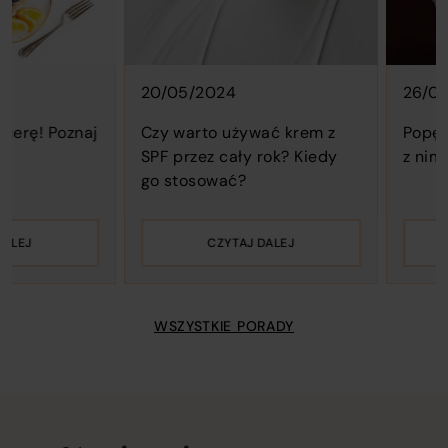
posts.
amet
amet
consectetur
consectetur
adipisicing
adipisicing
elit.
elit.
20/05/2024
26/08/2024
Omnis,
Omnis,
nihil!
nihil!
 Poznaj
Czy warto używać krem z
Popękane pi
SPF przez cały rok? Kiedy
z nimi porad
go stosować?
CZYTAJ DALEJ
CZY
WSZYSTKIE PORADY
Newsletter