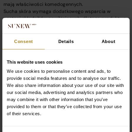
mają właściwości komedogennych.
Sucha skóra wymaga dodatkowego wsparcia w
postaci składników nawilżających, dlatego produkty z
zawartością substancji wiążących wodę, np. jak
gliceryna czy kwas hialuronowy. Pomagają one
utrzymać odpowiedni poziom nawilżenia cery.
Consent
Details
About
Natomiast w przypadku skóry normalnej lub
mieszanej, możliwe jest korzystanie z różnych
rodzajów filtrów, dostosowanych do zmieniających się
This website uses cookies
potrzeb cery. Warto jednak wybierać produkty, które
We use cookies to personalise content and ads, to
mają poziom ochrony co najmniej SPF 30.
provide social media features and to analyse our traffic.
Poziom ekspozycji na
We also share information about your use of our site with
our social media, advertising and analytics partners who
promieniowanie UV
may combine it with other information that you’ve
provided to them or that they’ve collected from your use
of their services.
Dobór poziomu ochrony przeciwsłonecznej powinien
być uzależniony od stopnia kontaktu ze słońcem w
ciągu dnia. W warunkach miejskich, przy ograniczonej