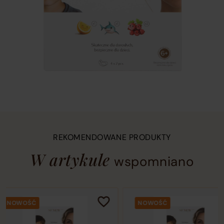
REKOMENDOWANE PRODUKTY
W artykule
wspomniano
This
Current
ŚĆ
NOWOŚĆ
is
slide
a
in