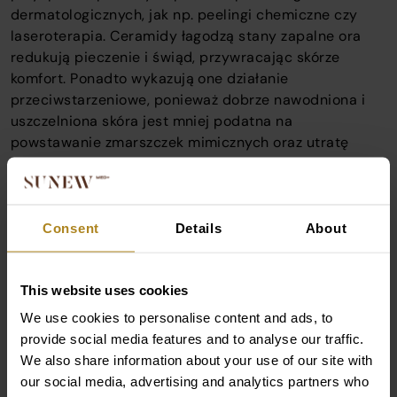
dermatologicznych, jak np. peelingi chemiczne czy
laseroterapia. Ceramidy łagodzą stany zapalne ora
redukują pieczenie i świąd, przywracając skórze
komfort. Ponadto wykazują one działanie
przeciwstarzeniowe, ponieważ dobrze nawodniona i
uszczelniona skóra jest mniej podatna na
powstawanie zmarszczek mimicznych oraz utratę
jędrności i elastyczności. Dzięki wzmocnieniu
odporności na czynniki zewnętrzne skóra staje się
gładsza, a jej koloryt bardziej wyrównany.
Kto może i jak stosować kosmetyki z
Consent
Details
About
ceramidami?
Produkty z ceramidami są uznawane za jedne z
This website uses cookies
najbardziej uniwersalnych w dermatologii, ze względu
We use cookies to personalise content and ads, to
na ich naturalne występowanie w ludzkim organizmie.
provide social media features and to analyse our traffic.
Są one szczególnie rekomendowane osobom z cerą
We also share information about your use of our site with
suchą i bardzo suchą, u których naturalna produkcja
our social media, advertising and analytics partners who
lipidów jest niewystarczająca. Również pacjenci