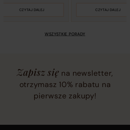
CZYTAJ DALEJ
CZYTAJ DALEJ
WSZYSTKIE PORADY
Newsletter
Zapisz się
na newsletter,
subscription
section
otrzymasz 10% rabatu na
located
pierwsze zakupy!
at
the
bottom
of
the
Main