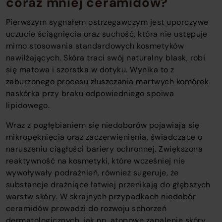
coraz mniej ceramidów?
Pierwszym sygnałem ostrzegawczym jest uporczywe
uczucie ściągnięcia oraz suchość, która nie ustępuje
mimo stosowania standardowych kosmetyków
nawilżających. Skóra traci swój naturalny blask, robi
się matowa i szorstka w dotyku. Wynika to z
zaburzonego procesu złuszczania martwych komórek
naskórka przy braku odpowiedniego spoiwa
lipidowego.
Wraz z pogłębianiem się niedoborów pojawiają się
mikropęknięcia oraz zaczerwienienia, świadczące o
naruszeniu ciągłości bariery ochronnej. Zwiększona
reaktywność na kosmetyki, które wcześniej nie
wywoływały podrażnień, również sugeruje, że
substancje drażniące łatwiej przenikają do głębszych
warstw skóry. W skrajnych przypadkach niedobór
ceramidów prowadzi do rozwoju schorzeń
dermatologicznych, jak np. atopowe zapalenie skóry