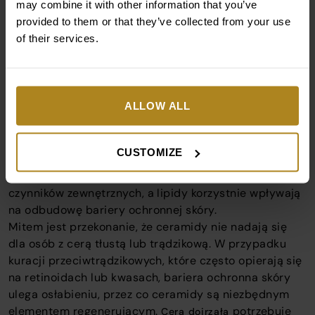
may combine it with other information that you’ve
zmagający się z atopowym zapaleniem skóry, egzemą
provided to them or that they’ve collected from your use
czy trądzikiem różowatym zauważą znaczące korzyści
of their services.
z ich stosowania, ponieważ ceramidy pomagają
odbudować uszkodzony naskórek i zmniejszyć
reaktywność na działanie szkodliwych czynników
zewnętrznych.
ALLOW ALL
W ofercie SunewMed+ dostępne są
Rodzinne płatki pod
, które są bezpieczne nawet dla dzieci od 6 roku
oczy
życia. Zawarte w nich ceramidy doskonale regenerują
CUSTOMIZE
skórę i odbudowują jej barierę hydrolipidową.
Witamina E chroni cerę przed szkodliwym działaniem
czynników zewnętrznych, a lipidy korzystnie wpływają
na odbudowę bariery ochronnej skóry.
Mitem jest przekonanie, że ceramidy nie nadają się
dla osób z cerą tłustą lub trądzikową. W przypadku
kuracji przeciwtrądzikowych, które często opierają się
na retinoidach lub kwasach, bariera ochronna skóry
ulega osłabieniu, przez co ceramidy są niezbędnym
elementem regenerującym.
potrzebuje
Cera dojrzała