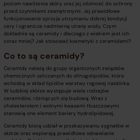
poziom nawilżenia skóry oraz jej zdolność do ochrony
o
przed czynnikami zewnętrznymi. Jej prawidłowe
c
funkcjonowanie sprzyja utrzymaniu dobrej kondycji
o
cery i ogranicza nadmierną utratę wody. Czym
t
dokładnie są ceramidy i dlaczego z wiekiem jest ich
w
coraz mniej? Jak stosować kosmetyki z ceramidami?
Co to są ceramidy?
Ceramidy należą do grupy organicznych związków
chemicznych zaliczanych do sfinogolipidów, które
wchodzą w skład lipidów warstwy rogowej naskórka.
W ludzkiej skórze występuje wiele rodzajów
ceramidów, różniących się budową. Wraz z
cholesterolem i wolnymi kwasami tłuszczowymi
stanowią one element bariery hydrolipidowej.
Ceramidy biorą udział w przekazywaniu sygnałów w
skórze oraz wspierają prawidłowe odnawianie