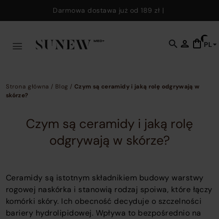
Skip to main content
Darmowa dostawa już od
189 zł
|
0
PL
C
t
o
s
Strona główna
/
Blog
/
Czym są ceramidy i jaką rolę odgrywają w
f
skórze?
w
y
Czym są ceramidy i jaką rolę
c
odgrywają w skórze?
e
k
t
Ceramidy są istotnym składnikiem budowy warstwy
fi
rogowej naskórka i stanowią rodzaj spoiwa, które łączy
p
komórki skóry. Ich obecność decyduje o szczelności
p
bariery hydrolipidowej. Wpływa to bezpośrednio na
a