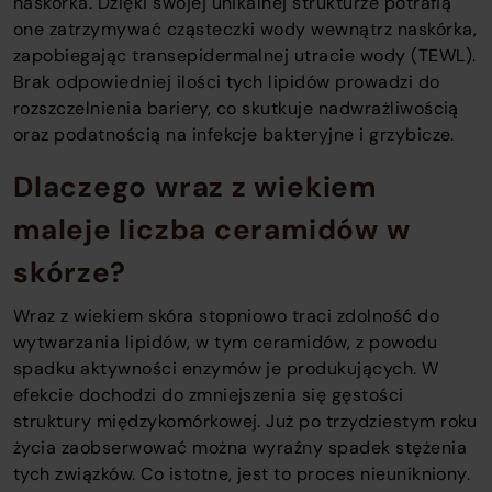
naskórka. Dzięki swojej unikalnej strukturze potrafią
one zatrzymywać cząsteczki wody wewnątrz naskórka,
zapobiegając transepidermalnej utracie wody (TEWL).
Brak odpowiedniej ilości tych lipidów prowadzi do
rozszczelnienia bariery, co skutkuje nadwrażliwością
oraz podatnością na infekcje bakteryjne i grzybicze.
Dlaczego wraz z wiekiem
maleje liczba ceramidów w
skórze?
Wraz z wiekiem skóra stopniowo traci zdolność do
wytwarzania lipidów, w tym ceramidów, z powodu
spadku aktywności enzymów je produkujących. W
efekcie dochodzi do zmniejszenia się gęstości
struktury międzykomórkowej. Już po trzydziestym roku
życia zaobserwować można wyraźny spadek stężenia
tych związków. Co istotne, jest to proces nieunikniony.