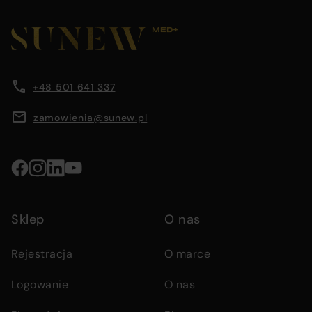
page
footer
before
section
Company
Footer
footer
containing
main
company
content
information
information,
area
+48 501 641 337
navigation
menus,
zamowienia@sunew.pl
and
contact
details
Social
media
Sklep
O nas
links
Rejestracja
O marce
Logowanie
O nas