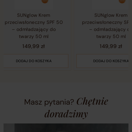
Use
1
arrow
of
SUNglow Krem
SUNglow Krem
keys
1
rzeciwsłoneczny SPF 50
przeciwsłoneczny SPF 50
or
– odmładzający do
– odmładzający do
navigation
twarzy 50 ml
twarzy 50 ml
buttons
to
149,99
zł
149,99
zł
move
between
DODAJ DO KOSZYKA
DODAJ DO KOSZYKA
slides.
Chętnie
Masz pytania?
doradzimy