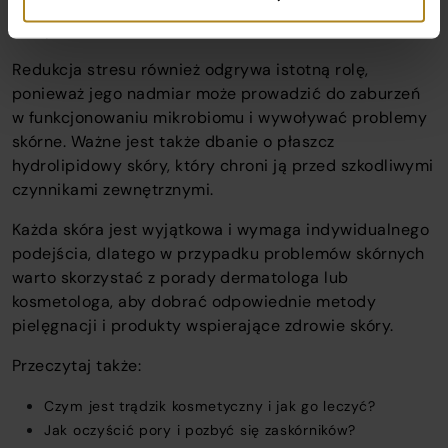
inuliny, która działa wspierająco na naturalne procesy
skóry.
Redukcja stresu również odgrywa istotną rolę,
ponieważ jego nadmiar może prowadzić do zaburzeń
w funkcjonowaniu mikrobiomu i wywoływać problemy
skórne. Ważne jest także dbanie o płaszcz
hydrolipidowy skóry, który chroni ją przed szkodliwymi
czynnikami zewnętrznymi.
Każda skóra jest wyjątkowa i wymaga indywidualnego
podejścia, dlatego w przypadku problemów skórnych
warto skorzystać z porady dermatologa lub
kosmetologa, aby dobrać odpowiednie metody
pielęgnacji i produkty wspierające zdrowie skóry.
Przeczytaj także:
Czym jest trądzik kosmetyczny i jak go leczyć?
Jak oczyścić pory i pozbyć się zaskórników?