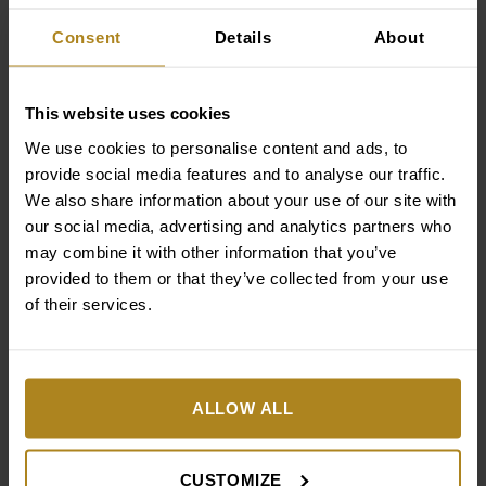
pielęgnacja?
Consent
Details
About
Zachowanie równowagi mikrobiomu skóry wymaga
odpowiedniej troski i unikania działań, które mogą go
zaburzyć. Ważne jest stosowanie delikatnych
This website uses cookies
produktów pielęgnacyjnych, które nie naruszają
We use cookies to personalise content and ads, to
naturalnego pH skóry ani jej warstwy ochronnej. Umiar
provide social media features and to analyse our traffic.
w higienie, szczególnie unikanie agresywnych
We also share information about your use of our site with
detergentów, pomaga utrzymać naturalną równowagę
our social media, advertising and analytics partners who
mikroorganizmów.
may combine it with other information that you’ve
provided to them or that they’ve collected from your use
Zdrowa dieta, oparta na świeżych i nieprzetworzonych
of their services.
produktach, wspiera mikrobiom od wewnątrz.
Wprowadzenie składników bogatych w błonnik oraz
ograniczenie cukru i tłuszczów sprzyja harmonii skóry.
Kosmetyki zawierające naturalne składniki, takie jak
ALLOW ALL
prebiotyki i probiotyki, wspierają mikrobiom,
wzmacniając jego zdolności ochronne. Dobrym
przykładem może być krem do twarzy z dodatkiem
CUSTOMIZE