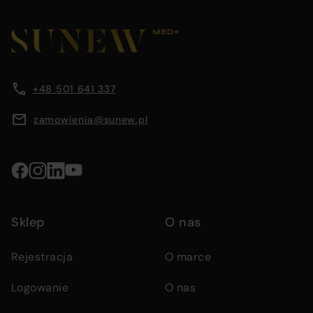
page
footer
before
section
Company
Footer
footer
containing
main
company
content
information
information,
area
+48 501 641 337
navigation
menus,
zamowienia@sunew.pl
and
contact
details
Social
media
Sklep
O nas
links
Rejestracja
O marce
Logowanie
O nas