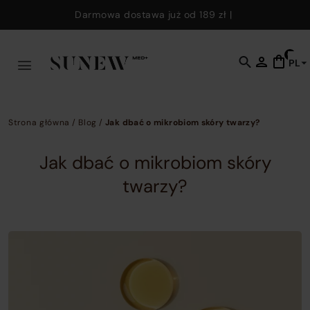
Skip to main content
Darmowa dostawa już od
189 zł
|
0
PL
C
t
o
s
Strona główna
/
Blog
/
Jak dbać o mikrobiom skóry twarzy?
f
w
Jak dbać o mikrobiom skóry
y
twarzy?
c
e
k
t
fi
p
p
a