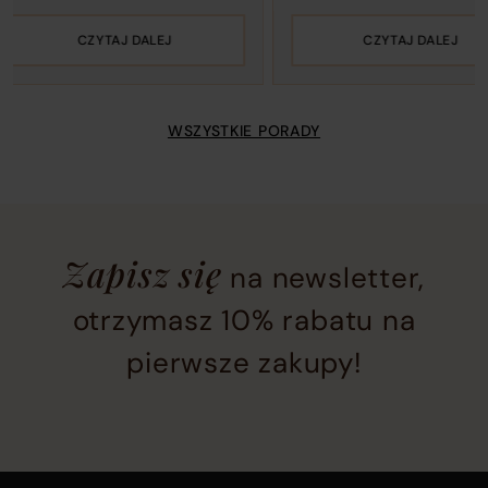
CZYTAJ DALEJ
CZYTAJ DALEJ
WSZYSTKIE PORADY
Newsletter
Zapisz się
na newsletter,
subscription
section
otrzymasz 10% rabatu na
located
pierwsze zakupy!
at
the
bottom
of
the
Main