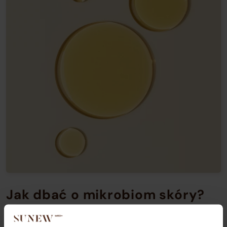
Jak dbać o mikrobiom skóry?
Na czym powinna polegać jego