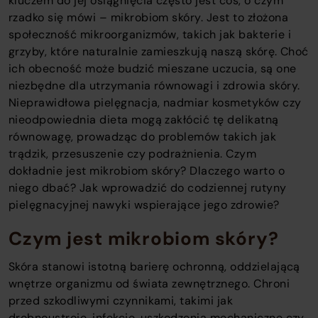
kluczem do jej osiągnięcia często jest coś, o czym
rzadko się mówi – mikrobiom skóry. Jest to złożona
społeczność mikroorganizmów, takich jak bakterie i
grzyby, które naturalnie zamieszkują naszą skórę. Choć
ich obecność może budzić mieszane uczucia, są one
niezbędne dla utrzymania równowagi i zdrowia skóry.
Nieprawidłowa pielęgnacja, nadmiar kosmetyków czy
nieodpowiednia dieta mogą zakłócić tę delikatną
równowagę, prowadząc do problemów takich jak
trądzik, przesuszenie czy podrażnienia. Czym
dokładnie jest mikrobiom skóry? Dlaczego warto o
niego dbać? Jak wprowadzić do codziennej rutyny
pielęgnacyjnej nawyki wspierające jego zdrowie?
Czym jest mikrobiom skóry?
Skóra stanowi istotną barierę ochronną, oddzielającą
wnętrze organizmu od świata zewnętrznego. Chroni
przed szkodliwymi czynnikami, takimi jak
drobnoustroje, infekcje, uszkodzenia mechaniczne czy