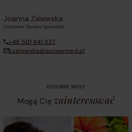
Joanna Zalewska
Customer Service Specialist
+48 501 641 337
j.zalewska@sunewmed.pl
PODOBNE WPISY
zainteresować
Mogą Cię
A
Blog
carousel
post