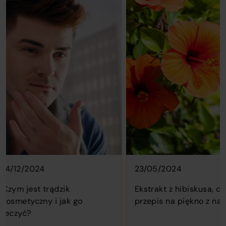
containing
3
blog
of
posts.
3
Use
in
navigation
the
sel.
buttons
carousel.
to
Lorem
pt
browse
ipsum
ble.
through
dolor
the
sit,
posts.
amet
consectetur
adipisicing
elit.
/12/2024
23/05/2024
Omnis,
nihil!
m jest trądzik
Ekstrakt z hibiskusa, czyli
metyczny i jak go
przepis na piękno z natury
zyć?