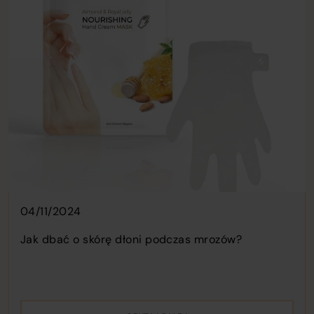
o
c
o
t
w
04/11/2024
Jak dbać o skórę dłoni podczas mrozów?