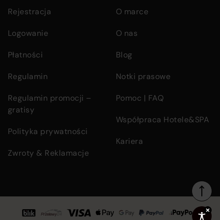
links
Rejestracja
O marce
Logowanie
O nas
Płatności
Blog
Regulamin
Notki prasowe
Regulamin promocji –
Pomoc | FAQ
gratisy
Współpraca Hotele&SPA
Polityka prywatności
Kariera
Zwroty & Reklamacje
Footer