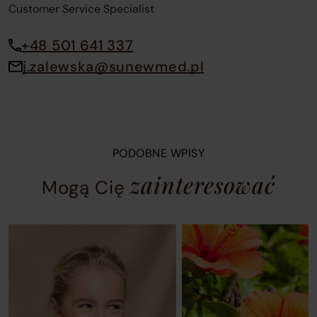
Customer Service Specialist
+48 501 641 337
j.zalewska@sunewmed.pl
PODOBNE WPISY
zainteresować
Mogą Cię
A
Blog
carousel
post
containing
3
blog
of
posts.
4
Use
in