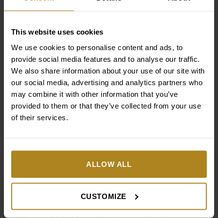
masażu resztki produktu należy zmyć letnią wodą, a
następnie nałożyć krem ochronny, aby zamknąć
This website uses cookies
proces pielęgnacyjny.
Odpowiedni krem do
We use cookies to personalise content and ads, to
provide social media features and to analyse our traffic.
rąk
We also share information about your use of our site with
our social media, advertising and analytics partners who
may combine it with other information that you’ve
Krem do rąk to kluczowy element zimowej pielęgnacji,
provided to them or that they’ve collected from your use
który skutecznie zapobiega pękaniu i szorstkości
of their services.
skóry, pod warunkiem jego regularnego stosowania.
Jego zadaniem jest łagodzenie uczucia suchości, co
widocznie poprawia stan dłoni. Ważne, aby wybrać
krem, który szybko się wchłania. Najlepiej sięgać po
ALLOW ALL
kosmetyki bogate w naturalne składniki, takie jak
masło shea, olej kokosowy czy ekstrakt z róży
damasceńskiej. Tego typu produkty nie tylko
CUSTOMIZE
intensywnie nawilżają, ale także chronią skórę przed
utratą wilgoci, wspomagając barierę hydrolipidową.