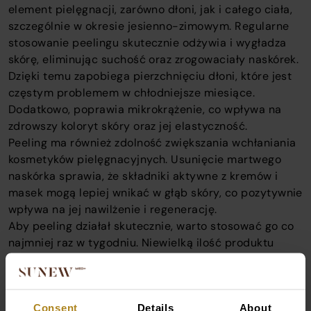
element pielęgnacji, zarówno dłoni, jak i całego ciała,
szczególnie w okresie jesienno-zimowym. Regularne
stosowanie peelingu skutecznie odżywia i wygładza
skórę, eliminując suchość oraz zrogowaciały naskórek.
Dzięki temu zapobiega pierzchnięciu dłoni, które jest
częstym problemem w chłodniejsze miesiące.
Dodatkowo, poprawia mikrokrążenie, co wpływa na
zdrowszy koloryt skóry oraz jej elastyczność.
Peeling ma również zdolność zwiększania wchłaniania
kosmetyków pielęgnacyjnych. Usunięcie martwego
naskórka sprawia, że składniki aktywne z kremów i
masek mogą lepiej wnikać w głąb skóry, co pozytywnie
wpływa na jej nawilżenie i regenerację.
Aby peeling działał skutecznie, warto stosować go co
najmniej raz w tygodniu. Niewielką ilość produktu
należy rozmasować na dłoniach przez około dwie
minuty, zwracając szczególną uwagę na okolice
paznokci oraz zewnętrzną stronę dłoni, które są
Consent
Details
About
najbardziej narażone na suchość. Po zakończeniu