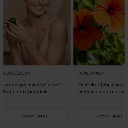
navigation
the
el.
buttons
carousel.
to
Lorem
browse
ipsum
through
dolor
the
sit,
posts.
amet
ctetur
consectetur
icing
adipisicing
elit.
07/2024
23/05/2024
,
Omnis,
nihil!
 i czym nawilżyć usta?
Ekstrakt z hibiskusa, czyli
pletny poradnik
przepis na piękno z natury
CZYTAJ DALEJ
CZYTAJ DALEJ