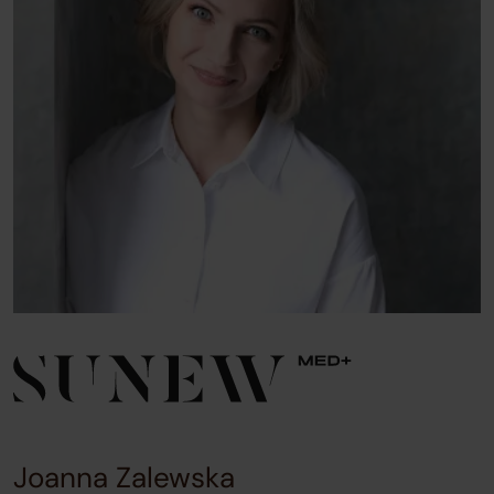
move
between
slides.
Joanna Zalewska