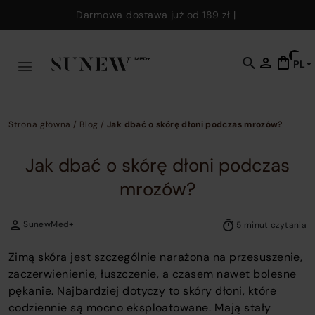
Skip to main content
Darmowa dostawa już od
189 zł
|
0
PL
C
t
o
s
Strona główna
/
Blog
/
Jak dbać o skórę dłoni podczas mrozów?
f
w
Jak dbać o skórę dłoni podczas
y
mrozów?
c
e
k
SunewMed+
5 minut czytania
t
fi
Zimą skóra jest szczególnie narażona na przesuszenie,
p
zaczerwienienie, łuszczenie, a czasem nawet bolesne
p
pękanie. Najbardziej dotyczy to skóry dłoni, które
a
codziennie są mocno eksploatowane. Mają stały