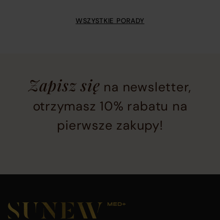
WSZYSTKIE PORADY
Newsletter
Zapisz się
na newsletter,
subscription
section
otrzymasz 10% rabatu na
located
pierwsze zakupy!
at
the
bottom
of
the
Main
page
footer
before
section
Company
Footer
footer
containing
main