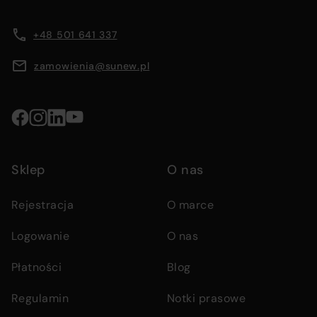
company
content
information
information,
area
+48 501 641 337
navigation
menus,
zamowienia@sunew.pl
and
contact
details
Social
media
Sklep
O nas
links
Rejestracja
O marce
Logowanie
O nas
Płatności
Blog
Regulamin
Notki prasowe