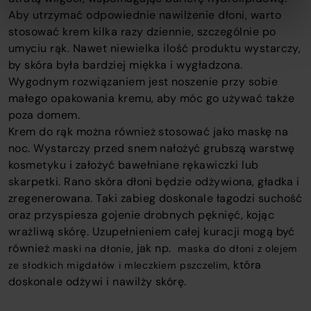
Aby utrzymać odpowiednie nawilżenie dłoni, warto
stosować krem kilka razy dziennie, szczególnie po
umyciu rąk. Nawet niewielka ilość produktu wystarczy,
by skóra była bardziej miękka i wygładzona.
Wygodnym rozwiązaniem jest noszenie przy sobie
małego opakowania kremu, aby móc go używać także
poza domem.
Krem do rąk można również stosować jako maskę na
noc. Wystarczy przed snem nałożyć grubszą warstwę
kosmetyku i założyć bawełniane rękawiczki lub
skarpetki. Rano skóra dłoni będzie odżywiona, gładka i
zregenerowana. Taki zabieg doskonale łagodzi suchość
oraz przyspiesza gojenie drobnych pęknięć, kojąc
wrażliwą skórę. Uzupełnieniem całej kuracji mogą być
również
, jak np.
maski na dłonie
maska do dłoni z olejem
, która
ze słodkich migdałów i mleczkiem pszczelim
doskonale odżywi i nawilży skórę.