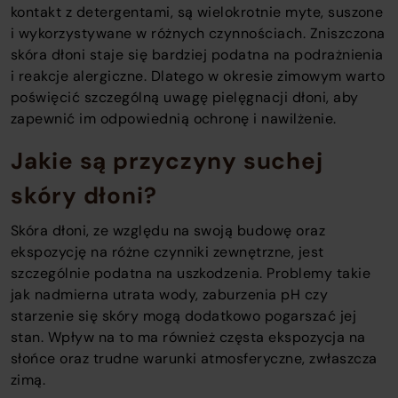
o
kontakt z detergentami, są wielokrotnie myte, suszone
c
i wykorzystywane w różnych czynnościach. Zniszczona
o
skóra dłoni staje się bardziej podatna na podrażnienia
t
i reakcje alergiczne. Dlatego w okresie zimowym warto
w
poświęcić szczególną uwagę pielęgnacji dłoni, aby
zapewnić im odpowiednią ochronę i nawilżenie.
Jakie są przyczyny suchej
skóry dłoni?
Skóra dłoni, ze względu na swoją budowę oraz
ekspozycję na różne czynniki zewnętrzne, jest
szczególnie podatna na uszkodzenia. Problemy takie
jak nadmierna utrata wody, zaburzenia pH czy
starzenie się skóry mogą dodatkowo pogarszać jej
stan. Wpływ na to ma również częsta ekspozycja na
słońce oraz trudne warunki atmosferyczne, zwłaszcza
zimą.