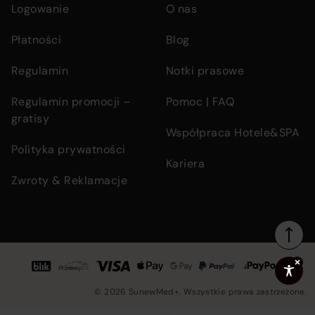
Logowanie
O nas
Płatności
Blog
Regulamin
Notki prasowe
Regulamin promocji –
Pomoc | FAQ
gratisy
Współpraca Hotele&SPA
Polityka prywatności
Kariera
Zwroty & Reklamacje
Footer
Accepted
bottom
© 2026 SunewMed+. Wszystkie prawa zastrzeżone.
section
Co
payment
in
containing