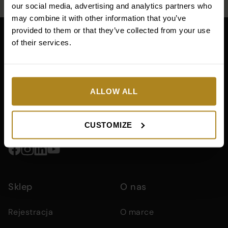
our social media, advertising and analytics partners who
may combine it with other information that you’ve
Main
provided to them or that they’ve collected from your use
footer
of their services.
section
Company
Footer
containing
main
company
content
information
information,
area
+48 501 641 337
ALLOW ALL
navigation
menus,
zamowienia@sunew.pl
and
CUSTOMIZE
contact
details
Social
media
Sklep
O nas
links
Rejestracja
O marce