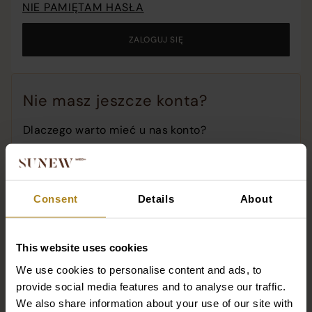
NIE PAMIĘTAM HASŁA
o
c
ZALOGUJ SIĘ
o
t
w
Nie masz jeszcze konta?
Dlaczego warto mieć u nas konto?
Wszystkie historie Twoich zamówień!
Ponów zamówienie za pomocą jednego
kliknięcia!
Consent
Details
About
Dostęp do promocji i premierowych produktów!
This website uses cookies
ZAREJESTRUJ SIĘ
We use cookies to personalise content and ads, to
provide social media features and to analyse our traffic.
We also share information about your use of our site with