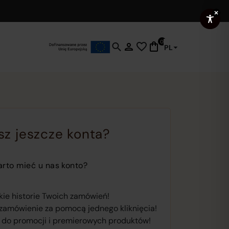
0
PL
Click
to
open
search
functionality
where
you
sz jeszcze konta?
can
enter
keywords
rto mieć u nas konto?
to
find
ie historie Twoich zamówień!
products,
zamówienie za pomocą jednego kliknięcia!
pages
 do promocji i premierowych produktów!
and