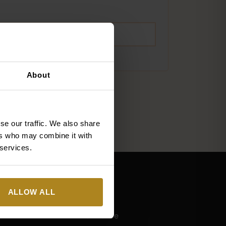
other
content
on
ZAREJESTRUJ SIĘ
the
website
About
se our traffic. We also share
ers who may combine it with
 services.
O nas
ALLOW ALL
O marce