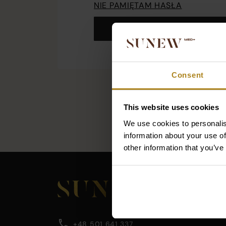
NIE PAMIĘTAM HASŁA
ZALOGUJ
Consent
This website uses cookies
We use cookies to personalis
information about your use of
other information that you’ve
Main
footer
section
Company
Footer
containing
main
company
content
information
information,
area
+48 501 641 337