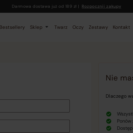
Darmowa dostawa już od
189 zł
|
Rozpocznij zakupy
Bestsellery
Sklep
Twarz
Oczy
Zestawy
Kontakt
Nie ma
Dlaczego wa
Wszystk
Ponów 
Dostęp