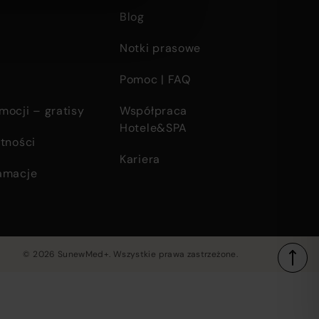
Blog
Notki prasowe
Pomoc | FAQ
mocji – gratisy
Współpraca
Hotele&SPA
tności
Kariera
amacje
© 2026 SunewMed+. Wszystkie prawa zastrzeżone.
Copyright
information