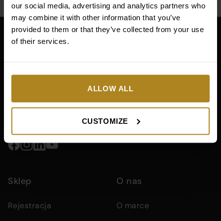
our social media, advertising and analytics partners who
may combine it with other information that you’ve
Main
provided to them or that they’ve collected from your use
footer
of their services.
section
Company
Footer
containing
main
company
content
information
information,
area
+48 501 641 337
ALLOW ALL
navigation
menus,
zamowienia@sunew.pl
and
CUSTOMIZE
contact
details
Social
media
Sklep
O nas
links
Rejestracja
O marce