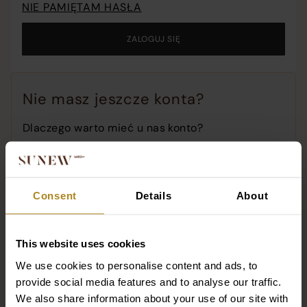
NIE PAMIĘTAM HASŁA
o
c
ZALOGUJ SIĘ
o
t
w
Nie masz jeszcze konta?
Dlaczego warto mieć u nas konto?
Wszystkie historie Twoich zamówień!
Ponów zamówienie za pomocą jednego
kliknięcia!
Consent
Details
About
Dostęp do promocji i premierowych produktów!
This website uses cookies
ZAREJESTRUJ SIĘ
We use cookies to personalise content and ads, to
provide social media features and to analyse our traffic.
We also share information about your use of our site with