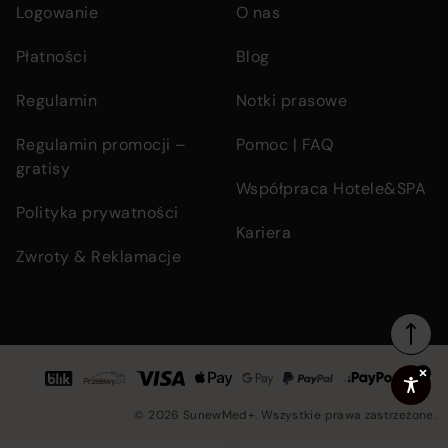
Logowanie
O nas
Płatności
Blog
Regulamin
Notki prasowe
Regulamin promocji –
Pomoc | FAQ
gratisy
Współpraca Hotele&SPA
Polityka prywatności
Kariera
Zwroty & Reklamacje
Footer
Accepted
bottom
© 2026 SunewMed+. Wszystkie prawa zastrzeżone.
section
Co
payment
in
containing