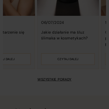
posts.
amet
amet
consectetur
consectetu
adipisicing
adipisicing
elit.
elit.
06/07/2024
10/04/2
Omnis,
Omnis,
nihil!
nihil!
nie się
Jakie działanie ma śluz
Opuchliz
ślimaka w kosmetykach?
pozbyć 
prostym
EJ
CZYTAJ DALEJ
WSZYSTKIE PORADY
Newsletter