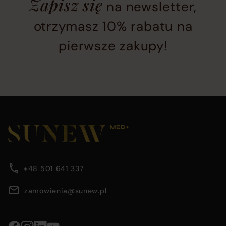
Zapisz się
na newsletter,
subscription
section
otrzymasz 10% rabatu na
located
pierwsze zakupy!
at
the
bottom
of
the
Main
page
footer
before
section
Company
Footer
footer
containing
main
company
content
information
information,
area
+48 501 641 337
navigation
menus,
zamowienia@sunew.pl
and
contact
details