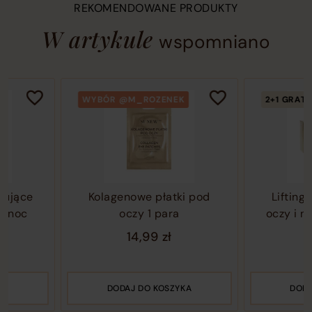
REKOMENDOWANE PRODUKTY
W artykule
wspomniano
This
Current
Current
WYBÓR @M_ROZENEK
2+1 GRATIS
is
slide
slide
a
in
in
product
product
product
carousel.
carousel
carousel
Use
2
3
arrow
of
of
Kolagenowe płatki pod
Liftingujące p
keys
4
4
oczy 1 para
oczy i na bru
or
60 szt
navigation
14,99
zł
buttons
129,9
to
move
DODAJ DO KOSZYKA
DODAJ DO K
between