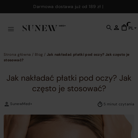
Skip to main content
Darmowa dostawa już od
189 zł
|
0
PL
C
t
o
s
Strona główna
/
Blog
/
Jak nakładać płatki pod oczy? Jak często je
f
stosować?
w
y
Jak nakładać płatki pod oczy? Jak
c
często je stosować?
e
k
SunewMed+
t
5 minut czytania
fi
p
p
a