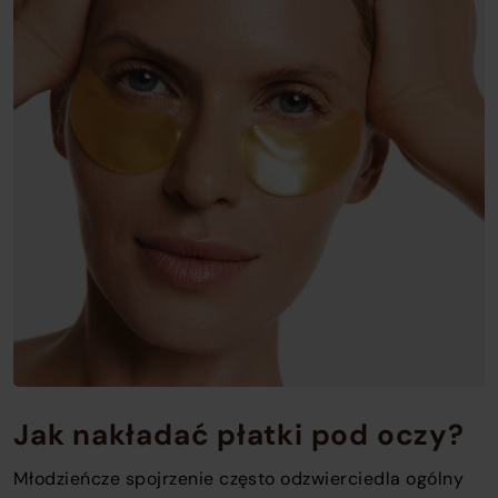
o
c
o
t
w
Jak nakładać płatki pod oczy?
Młodzieńcze spojrzenie często odzwierciedla ogólny