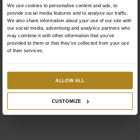
zależności od indywidualnych potrzeb oraz
We use cookies to personalise content and ads, to
dostępnego czasu. Warto również pamiętać, że płatki
provide social media features and to analyse our traffic.
świetnie działają w innych miejscach, które również
We also share information about your use of our site with
potrzebują stałej pielęgnacji – np. okolice lwiej
our social media, advertising and analytics partners who
zmarszczki lub warg bruzdowo-nosowych.
may combine it with other information that you’ve
provided to them or that they’ve collected from your use
Płatki można stosować np. przed jakimś wielkim
of their services.
wyjściem, kiedy niezbędne jest to, aby skóra pięknie
wyglądała, a spojrzenie przyciągało swoim blaskiem.
Można je także regularnie nakładać, np. co kilka dni,
jak również codziennie. Skóra pod oczami jest
ALLOW ALL
najcieńsza i najbardziej narażona na przesuszenie.
Dlatego regularne używanie płatków, dopasowanych
do potrzeb skóry, jest świetną praktyką, która pomoże
CUSTOMIZE
zadbać o jej blask i zdrowy wygląd.