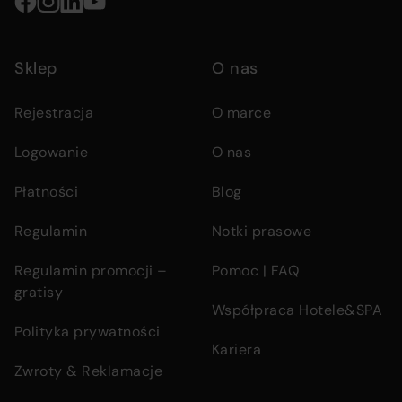
Social
media
Sklep
O nas
links
Rejestracja
O marce
Logowanie
O nas
Płatności
Blog
Regulamin
Notki prasowe
Regulamin promocji –
Pomoc | FAQ
gratisy
Współpraca Hotele&SPA
Polityka prywatności
Kariera
Zwroty & Reklamacje