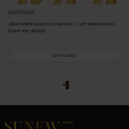
02/01/2023
Jakie płatki pod oczy wybrać – ich właściwości.
Czym się różnią?
CZYTAJ DALEJ
Poprzednia
Stronicowanie
1
2
strona
wpisów
Main
footer
section
Company
Footer
containing