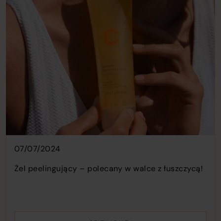
o
c
o
t
w
07/07/2024
Żel peelingujący – polecany w walce z łuszczycą!