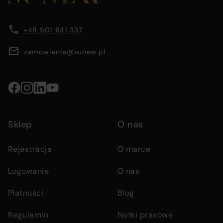
main
company
content
information
information,
area
+48 501 641 337
navigation
menus,
zamowienia@sunew.pl
and
contact
details
Social
media
Sklep
O nas
links
Rejestracja
O marce
Logowanie
O nas
Płatności
Blog
Regulamin
Notki prasowe