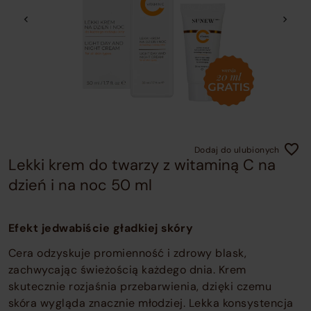
o
c
o
t
w
Dodaj do ulubionych
Lekki krem do twarzy z witaminą C na
dzień i na noc 50 ml
Efekt jedwabiście gładkiej skóry
Cera odzyskuje promienność i zdrowy blask,
zachwycając świeżością każdego dnia. Krem
skutecznie rozjaśnia przebarwienia, dzięki czemu
skóra wygląda znacznie młodziej. Lekka konsystencja