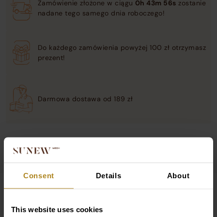
Zamówienie złożone w ciągu
0h 43m 56s
zostanie
C na
nadane tego samego dnia roboczego!
dzień i
na noc
50 ml
Do każdego zamówienia powyżej 100 zł otrzymasz
prezent!
Darmowa dostawa od 189 zł
OPIS
OPINIE
SKŁAD
PYTANIA I ODPOW
Consent
Details
About
Więcej o produkcie:
This website uses cookies