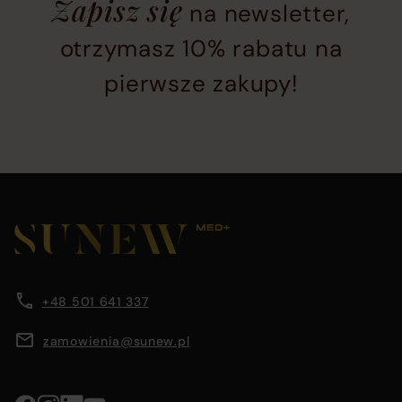
Zapisz się
na newsletter,
subscription
section
otrzymasz 10% rabatu na
located
pierwsze zakupy!
at
the
bottom
of
the
Main
page
footer
before
section
Company
Footer
footer
containing
main
company
content
information
information,
area
+48 501 641 337
navigation
menus,
zamowienia@sunew.pl
and
contact
details