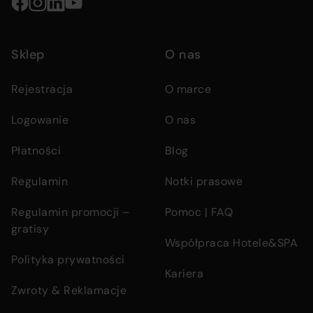
Social
media
Sklep
O nas
links
Rejestracja
O marce
Logowanie
O nas
Płatności
Blog
Regulamin
Notki prasowe
Regulamin promocji –
Pomoc | FAQ
gratisy
Współpraca Hotele&SPA
Polityka prywatności
Kariera
Zwroty & Reklamacje