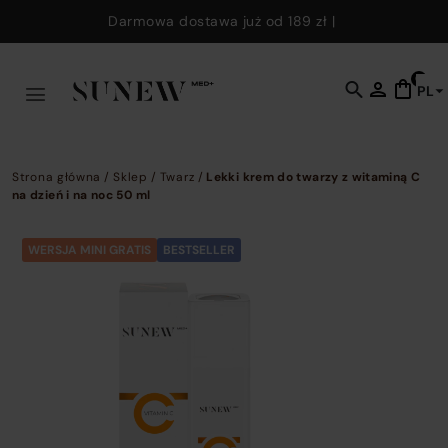
Skip to main content
Darmowa dostawa już od
189 zł
|
0
PL
C
t
o
s
Strona główna
/
Sklep
/
Twarz
/
Lekki krem do twarzy z witaminą C
f
na dzień i na noc 50 ml
w
y
WERSJA MINI GRATIS
BESTSELLER
c
e
k
t
fi
p
p
a