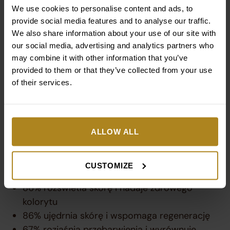
We use cookies to personalise content and ads, to
Lekki krem do twarzy rozjaśnia przebarwienia
provide social media features and to analyse our traffic.
posłoneczne i potrądzikowe. Bogaty w cenne składniki
We also share information about your use of our site with
odżywcze krem o lekkiej konsystencji jest idealny dla
our social media, advertising and analytics partners who
osób, które mają problem z zapychaniem porów i chcą,
may combine it with other information that you’ve
aby ich skóra odzyskała jędrność, gładkość i nabrała
provided to them or that they’ve collected from your use
zdrowego kolorytu. Przeznaczony dla osób, które nie
of their services.
lubią ciężkich kremów. Wspomaga regenerację skóry
oraz redukcję oznak starzenia.
Efekty potwierdzone badaniami*:
ALLOW ALL
93% jedwabiście gładka skóra
CUSTOMIZE
93% wyraźne wygładzenie naskórka
86% rozświetla skórę i nadaje zdrowego
kolorytu
86% ujędrnia skórę i wspomaga regenerację
67% rozjaśnia przebarwienia i wyrównuje