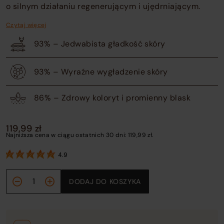
o silnym działaniu regenerującym i ujędrniającym.
Czytaj więcej
93% – Jedwabista gładkość skóry
93% – Wyraźne wygładzenie skóry
86% – Zdrowy koloryt i promienny blask
119,99
zł
Najniższa cena w ciągu ostatnich 30 dni:
119,99
zł
.
4.9
ilość
DODAJ DO KOSZYKA
Lekki
krem do
twarzy z
witaminą