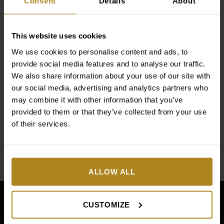
Consent
Details
About
This website uses cookies
We use cookies to personalise content and ads, to
provide social media features and to analyse our traffic.
We also share information about your use of our site with
Newsletter
Zapisz się
our social media, advertising and analytics partners who
na newsletter,
subscription
may combine it with other information that you’ve
section
otrzymasz 10% rabatu na
provided to them or that they’ve collected from your use
located
of their services.
pierwsze zakupy!
at
the
bottom
of
ALLOW ALL
the
Main
page
footer
before
CUSTOMIZE
section
Company
Footer
footer
containing