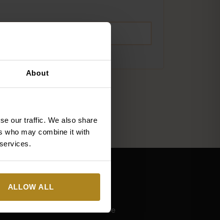
other
content
on
ZAREJESTRUJ SIĘ
the
website
About
se our traffic. We also share
ers who may combine it with
 services.
O nas
ALLOW ALL
O marce