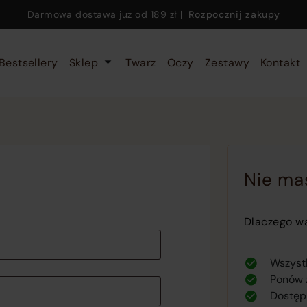
Darmowa dostawa już od
189 zł
|
Rozpocznij zakupy
Bestsellery
Sklep
Twarz
Oczy
Zestawy
Kontakt
Nie ma
Dlaczego wa
Wszystk
Ponów 
Dostęp