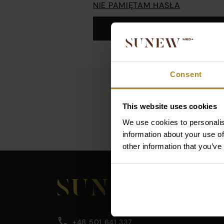
NIE PAMIĘTAM HASŁA
ZALOGUJ
Consent
This website uses cookies
We use cookies to personalis
information about your use of
other information that you’ve
Main
footer
section
Company
Footer
containing
main
company
content
information
information,
area
+48 501 641 337