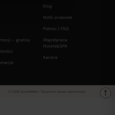
Blog
Notki prasowe
Pomoc | FAQ
mocji – gratisy
Współpraca
Hotele&SPA
tności
Kariera
amacje
© 2026 SunewMed+. Wszystkie prawa zastrzeżone.
Copyright
information