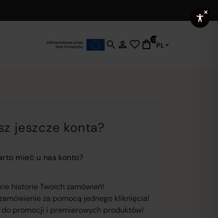
0
PL
Click
to
open
search
functionality
where
you
sz jeszcze konta?
can
enter
keywords
rto mieć u nas konto?
to
find
ie historie Twoich zamówień!
products,
zamówienie za pomocą jednego kliknięcia!
pages
 do promocji i premierowych produktów!
and