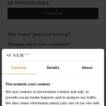
NIE PAMIĘTAM HASŁA
o
c
ZALOGUJ SIĘ
o
t
w
Nie masz jeszcze konta?
Dlaczego warto mieć u nas konto?
Wszystkie historie Twoich zamówień!
Ponów zamówienie za pomocą jednego
kliknięcia!
Consent
Details
About
Dostęp do promocji i premierowych produktów!
This website uses cookies
ZAREJESTRUJ SIĘ
We use cookies to personalise content and ads, to
provide social media features and to analyse our traffic.
We also share information about your use of our site with