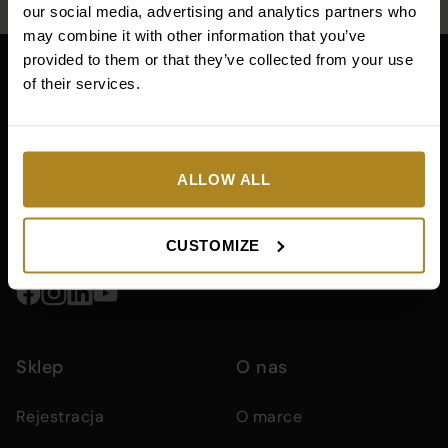
our social media, advertising and analytics partners who
may combine it with other information that you’ve
Main
provided to them or that they’ve collected from your use
footer
of their services.
section
Company
Footer
containing
main
company
content
information
information,
area
+48 501 641 337
ALLOW ALL
navigation
menus,
zamowienia@sunew.pl
and
CUSTOMIZE
contact
details
Social
media
Sklep
O nas
links
Rejestracja
O marce