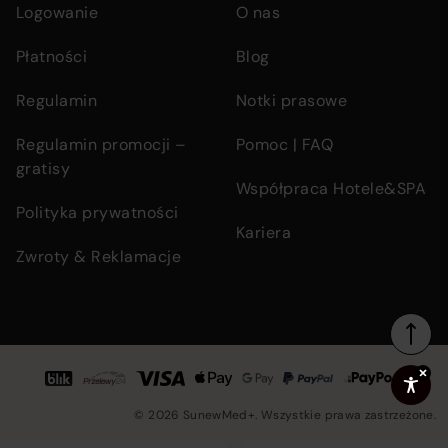
Logowanie
O nas
Płatności
Blog
Regulamin
Notki prasowe
Regulamin promocji –
Pomoc | FAQ
gratisy
Współpraca Hotele&SPA
Polityka prywatności
Kariera
Zwroty & Reklamacje
Footer
Accepted
bottom
© 2026 SunewMed+. Wszystkie prawa zastrzeżone.
section
Co
payment
in
containing